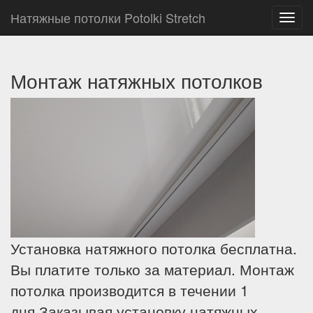
Натяжные потолки Potolki Stretch
Toggl
navig
Монтаж натяжных потолков
Установка натяжного потолка бесплатна.
Вы платите только за материал. Монтаж
потолка производится в течении 1
дня.Заказывая установку натяжных